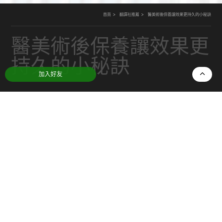
首頁
翻譯社推薦
醫美術後保養讓效果更持久的小秘訣
醫美術後保養讓效果更
持久的小秘訣
加入好友
日期：
2025-12-04
分類：
翻譯社推薦
許多人做完醫美療程後，希望效果能維持更久。其
實，只要在術後採取正確的保養方式，就能延長療
程的持續度並讓肌膚保持穩定。如果正在尋找合適
的修護產品，也可參考此頁的產品資訊：
醫美術後
保養
。照護得宜，能讓效果看起來更自然也更耐
久。