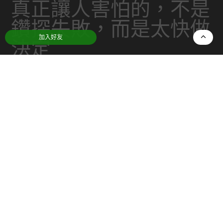
真正讓人害怕的，不是
鑽探失敗，而是太快做
加入好友
決定
日期：
2026-01-22
分類：
翻譯社推薦
在工地待久了，你會慢慢對很多事情變得很安靜。
包括
鑽探
這件事，我一開始也沒有特別放在心
上，直到看過幾次真的出事的現場，才知道有些決
定，做得太快，比不做還危險。
我不是工程師，也不是顧問，我只是一直站在現場
的人。每天看到的，就是機具進出、人員輪替、地
面被一層一層打開又覆蓋回去。這些畫面久了之