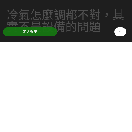
冷氣怎麼調都不對，其
實不是設備的問題
加入好友
日期：
2026-01-20
分類：
翻譯社推薦
那天接到電話時，對方一開口就說冷氣怎麼調都不
對。我原本以為是設備老化，或是設定參數出了問
題，直到實際走進現場，看見
庫板
的配置，才知
道事情沒有那麼單純。溫度顯示正常，卻怎麼樣都
不穩，這種狀況通常不是冷氣本身能解決的。
主管帶我繞了一圈，一邊走一邊說明他們最近做過
的嘗試。調高風量、延長運轉時間、甚至加裝輔助