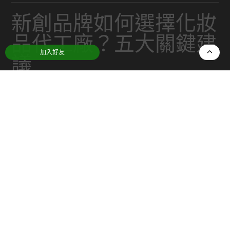
新創品牌如何選擇化妝
品代工廠？五大關鍵建
加入好友
議
日期：
2025-11-06
分類：
翻譯社推薦
了解化妝品代工廠的合作模式
在選擇
化妝品代工
廠前，品牌需先釐清合作模式。
常見的兩種模式為：
• **OEM（Original Equipment Manufacturer）**：
品牌提供配方與包裝設計，代工廠負責生產。適合