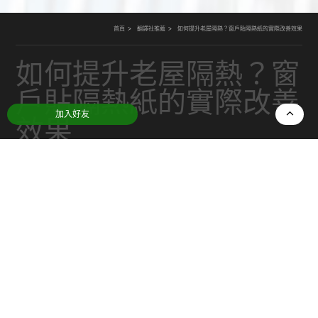
首頁
翻譯社推薦
如何提升老屋隔熱？窗戶貼隔熱紙的實際改善效果
如何提升老屋隔熱？窗
戶貼隔熱紙的實際改善
加入好友
效果
日期：
2025-11-03
分類：
翻譯社推薦
台灣許多老屋面臨夏天悶熱、冬天冷風滲入的問
題，尤其是舊式鋁窗或單層玻璃設計，隔熱效果幾
乎等於零。這時候貼上「隔熱紙」是一種高CP值又
不需大工程的改善方法。無論是想減少冷氣耗電，
還是提升居家舒適度，隔熱紙都能發揮明顯成效。