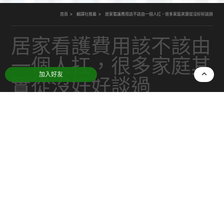
首頁
翻譯社推薦
居家看護費用該不該由一個人扛，很多家庭其實從沒好好談過
居家看護費用該不該由
一個人扛，很多家庭其
加入好友
實從沒好好談過
日期：
2025-12-30
分類：
翻譯社推薦
當家庭開始面對
居家看護費用
時，常常會發生一個
微妙的現象：大家都知道這是一筆重要的支出，卻
很少有人真正開口問——這件事，應該由誰來扛？
於是，照顧與費用往往在沒有明確討論的情況下，